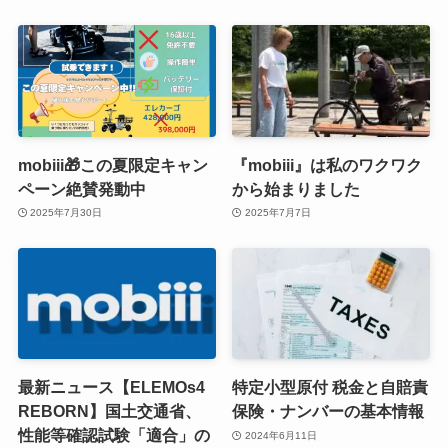
mobiii🎁この夏限定キャン
『mobiii』は私のワクワク
ペーン絶賛発動中
から始まりました
2025年7月30日
2025年7月7日
最新ニュース【ELEMOs4
特定小型原付 税金と自賠責
REBORN】国土交通省、
保険・ナンバーの基本情報
性能等確認試験「適合」の
2024年6月11日