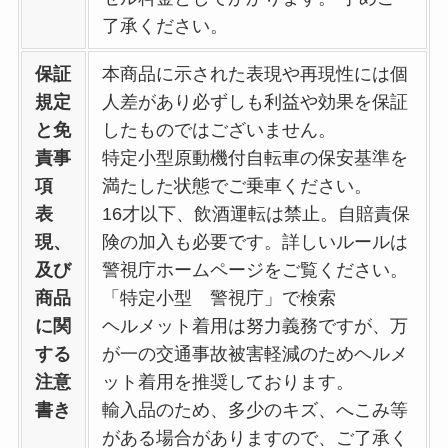
了承ください。
保証
本商品に示された表現や再現性には個
規定
人差があり必ずしも利益や効果を保証
と免
したものではございません。
責事
特定小型原動機付自転車の保安基準を
項
満たした状態でご乗車ください。
表
16才以下、飲酒運転は禁止。自賠責保
現、
険の加入も必要です。詳しいルールは
及び
警視庁ホームページをご覧ください。
商品
「特定小型 警視庁」で検索
に関
ヘルメット着用は努力義務ですが、万
する
が一の交通事故被害軽減のためヘルメ
注意
ット着用を推奨しております。
書き
輸入品のため、多少のキズ、へこみ等
がある場合がありますので、ご了承く