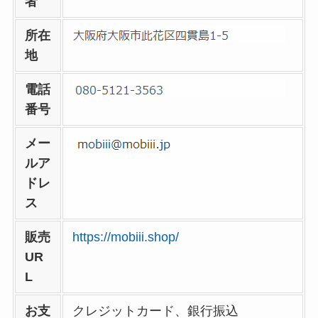
者
所在
地
電話
番号
メー
ルア
ドレ
ス
販売
https://mobiii.shop/
UR
L
お支
クレジットカード、銀行振込